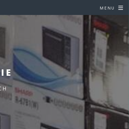
MENU
IE
CH